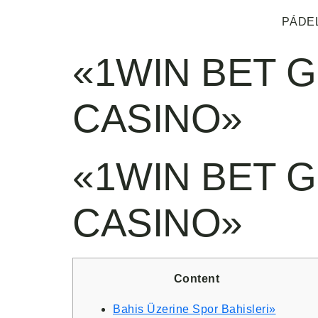
PÁDE
«1WIN BET G
CASINO»
«1WIN BET G
CASINO»
Content
Bahis Üzerine Spor Bahisleri»