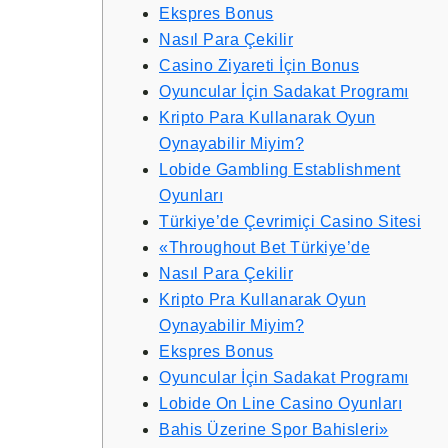
Ekspres Bonus
Nasıl Para Çekilir
Casino Ziyareti İçin Bonus
Oyuncular İçin Sadakat Programı
Kripto Para Kullanarak Oyun
Oynayabilir Miyim?
Lobide Gambling Establishment
Oyunları
Türkiye’de Çevrimiçi Casino Sitesi
«Throughout Bet Türkiye’de
Nasıl Para Çekilir
Kripto Pra Kullanarak Oyun
Oynayabilir Miyim?
Ekspres Bonus
Oyuncular İçin Sadakat Programı
Lobide On Line Casino Oyunları
Bahis Üzerine Spor Bahisleri»