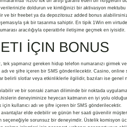
atırmalarında %200’lük bir artışı garanti eden bir hoşgeldin 
erilerinizle doldurun ve kimliğinizi bir aktivasyon mektubu 
lir ve bir freebet ya da depozitosuz added bonus alabilirsini
k şemasıyla şık bir tasarıma sahiptir. En tipik 1Win em virt
marası aracılığıyla operatörle iletişime geçmek en iyisidir.
ETI İÇIN BONUS
z, tek yapmanız gereken hidup telefon numaranızı girmek v
 adı ve şifre içeren bir SMS gönderilecektir. Casino, online 
lirli slotlar veya etkinliklerle ilgilidir, bazıları ise genel ni
abilir ve bir sonraki zaman diliminde bir noktada uygulamay
ahislerin deneyiminize heyecan katmanın en iyi yolu olduğunu
çin kullanıcı adı ve şifre içeren bir SMS gönderilecektir.
avantajlar elde edebilir ve günün her saati güvenilir müşter
m seçeneğiyle sorunsuz bir deneyimdir. Üstelik komisyon ücr