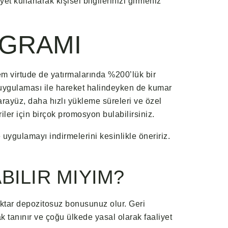
et kullanarak kişisel bilgilerinizi girmeniz
OGRAMI
 em virtude de yatırmalarında %200’lük bir
o uygulaması ile hareket halindeyken de kumar
rayüz, daha hızlı yükleme süreleri ve özel
er için birçok promosyon bulabilirsiniz.
 uygulamayı indirmelerini kesinlikle öneririz.
ILIR MIYIM?
miktar depozitosuz bonusunuz olur. Geri
ak tanınır ve çoğu ülkede yasal olarak faaliyet