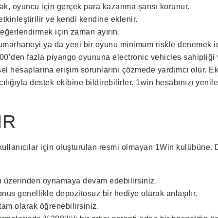
ak, oyuncu için gerçek para kazanma şansı korunur.
kinleştirilir ve kendi kendine eklenir.
değerlendirmek için zaman ayırın.
marhaneyi ya da yeni bir oyunu minimum riskle denemek için
 200’den fazla piyango oyununa electronic vehicles sahipliği
şisel hesaplarına erişim sorunlarını çözmede yardımcı olur. E
racılığıyla destek ekibine bildirebilirler. 1win hesabınızı ye
IR
 kullanıcılar için oluşturulan resmi olmayan 1Win kulübüne.
cı üzerinden oynamaya devam edebilirsiniz.
nus genellikle depozitosuz bir hediye olarak anlaşılır.
tam olarak öğrenebilirsiniz.