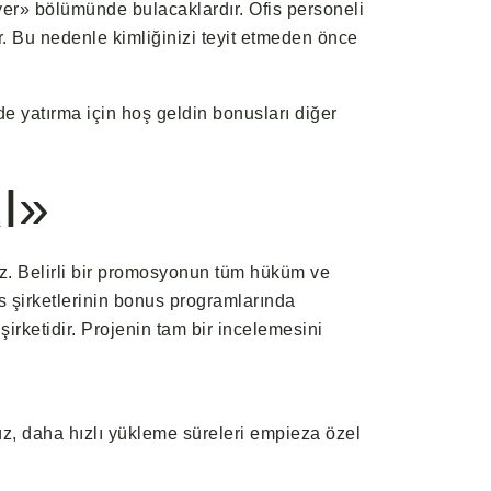
iyer» bölümünde bulacaklardır. Ofis personeli
r. Bu nedenle kimliğinizi teyit etmeden önce
e yatırma için hoş geldin bonusları diğer
I»
iz. Belirli bir promosyonun tüm hüküm ve
s şirketlerinin bonus programlarında
şirketidir. Projenin tam bir incelemesini
z, daha hızlı yükleme süreleri empieza özel