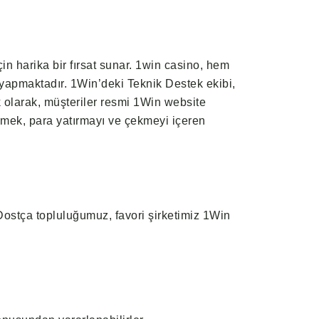
 harika bir fırsat sunar. 1win casino, hem
 yapmaktadır. 1Win’deki Teknik Destek ekibi,
k olarak, müşteriler resmi 1Win website
nilemek, para yatırmayı ve çekmeyi içeren
 Dostça topluluğumuz, favori şirketimiz 1Win