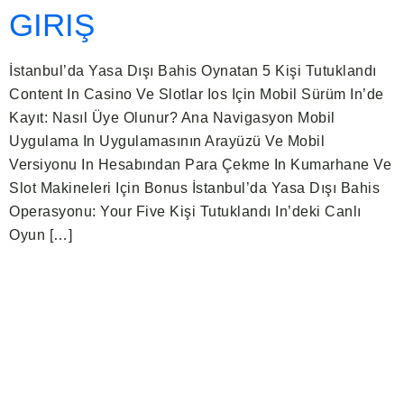
GIRIŞ
İstanbul’da Yasa Dışı Bahis Oynatan 5 Kişi Tutuklandı
Content In Casino Ve Slotlar Ios Için Mobil Sürüm In’de
Kayıt: Nasıl Üye Olunur? Ana Navigasyon Mobil
Uygulama In Uygulamasının Arayüzü Ve Mobil
Versiyonu In Hesabından Para Çekme In Kumarhane Ve
Slot Makineleri Için Bonus İstanbul’da Yasa Dışı Bahis
Operasyonu: Your Five Kişi Tutuklandı In’deki Canlı
Oyun […]