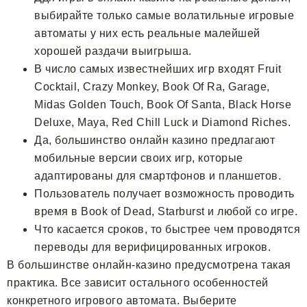
выбирайте только самые волатильные игровые
автоматы у них есть реальные малейшей
хорошей раздачи выигрыша.
В число самых известнейших игр входят Fruit
Cocktail, Crazy Monkey, Book Of Ra, Garage,
Midas Golden Touch, Book Of Santa, Black Horse
Deluxe, Maya, Red Chill Luck и Diamond Riches.
Да, большинство онлайн казино предлагают
мобильные версии своих игр, которые
адаптированы для смартфонов и планшетов.
Пользователь получает возможность проводить
время в Book of Dead, Starburst и любой со игре.
Что касается сроков, то быстрее чем проводятся
переводы для верифицированных игроков.
В большинстве онлайн-казино предусмотрена такая
практика. Все зависит остального особенностей
конкретного игрового автомата. Выберите