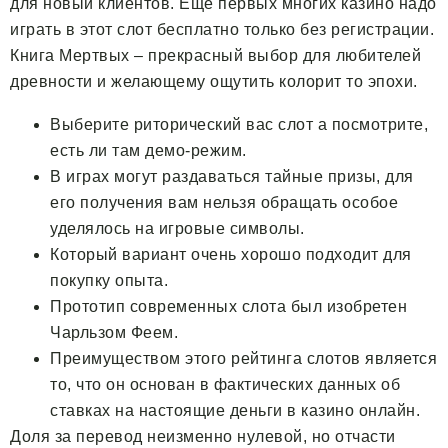
для новый клиентов. Еще первых многих казино надо
играть в этот слот бесплатно только без регистрации.
Книга Мертвых – прекрасный выбор для любителей
древности и желающему ощутить колорит то эпохи.
Выберите риторический вас слот а посмотрите,
есть ли там демо-режим.
В играх могут раздаваться тайные призы, для
его получения вам нельзя обращать особое
уделялось на игровые символы.
Который вариант очень хорошо подходит для
покупку опыта.
Прототип современных слота был изобретен
Чарльзом Феем.
Преимуществом этого рейтинга слотов является
то, что он основан в фактических данных об
ставках на настоящие деньги в казино онлайн.
Доля за перевод неизменно нулевой, но отчасти