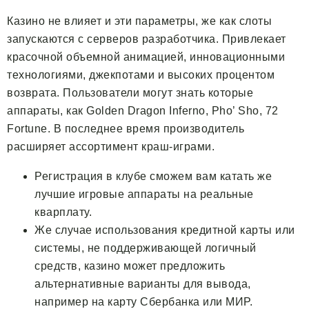
Казино не влияет и эти параметры, же как слоты
запускаются с серверов разработчика. Привлекает
красочной объемной анимацией, инновационными
технологиями, джекпотами и высоких процентом
возврата. Пользователи могут знать которые
аппараты, как Golden Dragon Inferno, Pho’ Sho, 72
Fortune. В последнее время производитель
расширяет ассортимент краш-играми.
Регистрация в клубе сможем вам катать же
лучшие игровые аппараты на реальные
кварплату.
Же случае использования кредитной карты или
системы, не поддерживающей логичный
средств, казино может предложить
альтернативные варианты для вывода,
например на карту Сбербанка или МИР.