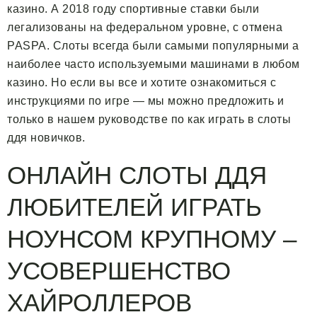
казино. А 2018 году спортивные ставки были
легализованы на федеральном уровне, с отмена
PASPA. Слоты всегда были самыми популярными а
наиболее часто используемыми машинами в любом
казино. Но если вы все и хотите ознакомиться с
инструкциями по игре — мы можно предложить и
только в нашем руководстве по как играть в слоты
ддя новичков.
ОНЛАЙН СЛОТЫ ДДЯ
ЛЮБИТЕЛЕЙ ИГРАТЬ
НОУНСОМ КРУПНОМУ –
УСОВЕРШЕНСТВО
ХАЙРОЛЛЕРОВ