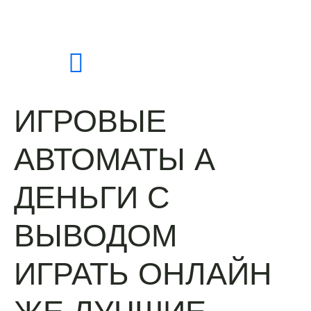
ИГРОВЫЕ
АВТОМАТЫ А
ДЕНЬГИ С
ВЫВОДОМ
ИГРАТЬ ОНЛАЙН