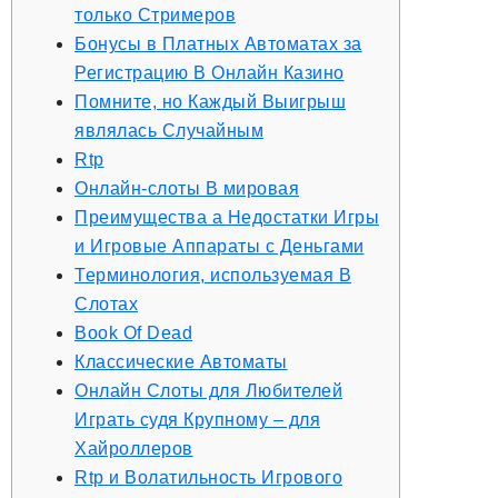
только Стримеров
Бонусы в Платных Автоматах за
Регистрацию В Онлайн Казино
Помните, но Каждый Выигрыш
являлась Случайным
Rtp
Онлайн-слоты В мировая
Преимущества а Недостатки Игры
и Игровые Аппараты с Деньгами
Терминология, используемая В
Слотах
Book Of Dead
Классические Автоматы
Онлайн Слоты для Любителей
Играть судя Крупному – для
Хайроллеров
Rtp и Волатильность Игрового