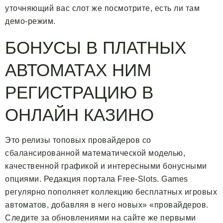
уточняющий вас слот же посмотрите, есть ли там
демо-режим.
БОНУСЫ В ПЛАТНЫХ
АВТОМАТАХ НИМ
РЕГИСТРАЦИЮ В
ОНЛАЙН КАЗИНО
Это релизы топовых провайдеров со
сбалансированной математической моделью,
качественной графикой и интересными бонусными
опциями. Редакция портала Free-Slots. Games
регулярно пополняет коллекцию бесплатных игровых
автоматов, добавляя в него новых» «провайдеров.
Следите за обновлениями на сайте же первыми