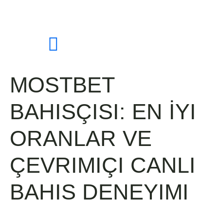
MOSTBET
BAHISÇISI: EN İYI
ORANLAR VE
ÇEVRIMIÇI CANLI
BAHIS DENEYIMI