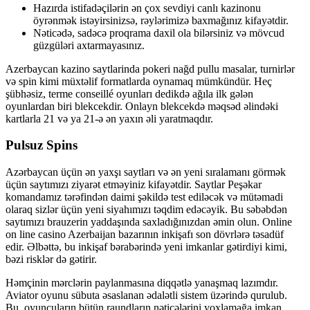
Hazırda istifadəçilərin ən çox sevdiyi canlı kazinonu
öyrənmək istəyirsinizsə, rəylərimizə baxmağınız kifayətdir.
Nəticədə, sadəcə proqrama daxil ola bilərsiniz və mövcud
güzgüləri axtarmayasınız.
Azerbaycan kazino saytlarinda pokeri nağd pullu masalar, turnirlər
və spin kimi müxtəlif formatlarda oynamaq mümkündür. Heç
şübhəsiz, terme conseillé oyunları dedikdə ağıla ilk gələn
oyunlardan biri blekcekdir. Onlayn blekcekdə məqsəd əlindəki
kartlarla 21 və ya 21-ə ən yaxın əli yaratmaqdır.
Pulsuz Spins
Azərbaycan üçün ən yaxşı saytları və ən yeni sıralamanı görmək
üçün saytımızı ziyarət etməyiniz kifayətdir. Saytlar Peşəkar
komandamız tərəfindən daimi şəkildə test ediləcək və mütəmadi
olaraq sizlər üçün yeni siyahımızı təqdim edəcəyik. Bu səbəbdən
saytımızı brauzerin yaddaşında saxladığınızdan əmin olun. Online
on line casino Azerbaijan bazarının inkişafı son dövrlərə təsadüf
edir. Əlbəttə, bu inkişaf bərabərində yeni imkanlar gətirdiyi kimi,
bəzi risklər də gətirir.
Həmçinin mərclərin paylanmasına diqqətlə yanaşmaq lazımdır.
Aviator oyunu sübuta əsaslanan ədalətli sistem üzərində qurulub.
Bu, oyunçuların bütün raundların nəticələrini yoxlamağa imkan