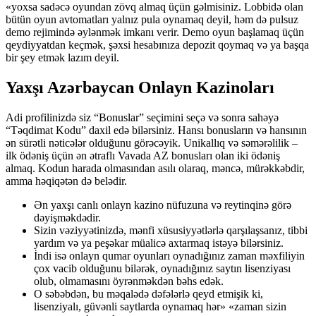
«yoxsa sadəcə oyundan zövq almaq üçün gəlmisiniz. Lobbidə olan
bütün oyun avtomatları yalnız pula oynamaq deyil, həm də pulsuz
demo rejimində əylənmək imkanı verir. Demo oyun başlamaq üçün
qeydiyyatdan keçmək, şəxsi hesabınıza depozit qoymaq və ya başqa
bir şey etmək lazım deyil.
Yaxşı Azərbaycan Onlayn Kazinoları
Adi profilinizdə siz “Bonuslar” seçimini seçə və sonra sahəyə
“Təqdimat Kodu” daxil edə bilərsiniz. Hansı bonusların və hansının
ən sürətli nəticələr olduğunu görəcəyik. Unikallıq və səmərəlilik –
ilk ödəniş üçün ən ətraflı Vavada AZ bonusları olan iki ödəniş
almaq. Kodun harada olmasından asılı olaraq, məncə, mürəkkəbdir,
amma həqiqətən də belədir.
Ən yaxşı canlı onlayn kazino nüfuzuna və reytinqinə görə
dəyişməkdədir.
Sizin vəziyyətinizdə, mənfi xüsusiyyətlərlə qarşılaşsanız, tibbi
yardım və ya peşəkar müalicə axtarmaq istəyə bilərsiniz.
İndi isə onlayn qumar oyunları oynadığınız zaman məxfiliyin
çox vacib olduğunu bilərək, oynadığınız saytın lisenziyası
olub, olmamasını öyrənməkdən bəhs edək.
O səbəbdən, bu məqalədə dəfələrlə qeyd etmişik ki,
lisenziyalı, güvənli saytlarda oynamaq hər» «zaman sizin