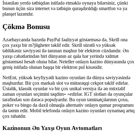
İstənilən yerdə tətbiqdən istifadə etməklə oynaya bilərsiniz, çünki
bunun üçün sizə internet və tətbiqin quraşdırıldığı smartfon və ya
planşet lazımdır.
Çökmə Bonusu
Azərbaycanda hazırda PayPal fəaliyyət göstərməsə də, Skrill ona
çox yaxşı bir m?jligheter təklif edir. Skrill sürətli və yüksək
təhlükəsiz səviyyəsi ilə tanınan məşhur bir elektron cüzdandır. Ən
yaxşı cəhətlərindən biri dünyanın az qala hər yerində xidmət
göstərməsi hesab oluna bilər. Neteller onlayn kazino dünyasında çox
geniş istifadə olunan başqa bir elektron pul kisəsidir.
NetEnt, yüksək keyfiyyətli kazino oyunları ilə dünya səviyyəsində
məşhurdur. Bir çox markalı slot və mütərəqqi cekpot təklif edirlər.
Üstəlik, klassik oyunlar və bir çox unikal versiya ilə ən müxtəlif
zaman oyunları seçimini təqdim» «edirlər. IGT slotları da oyunçular
tərəfindən son dərəcə populyardır. Bu oyun təminatçılarının çoxu,
poker və bingo da daxil olmaqla alternativ onlayn qumar proqramını
da təmin edir. Mobil telefonda onlayn kazino oyunları oynamaq artıq
çox rahatdır.
Kazinonun Ən Yaxşı Oyun Avtomatları