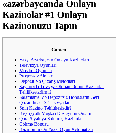
«azərbaycanda Onlayn
Kazinolar #1 Onlayn
Kazinonuzu Tapın
Content
Yaxşı Azərbaycan Onlayn Kazinoları
Televiziya Oyunları
Mostbet Oyunları
Proqressiv Slotlar
Depozit Və Çıxarış Metodları
Saytınızda Tövsiyə Olunan Online Kazinolar
Təhlükəsizdirmi?
Salamlama Və Depozitsiz Bonusların Geri
Qazanılması Xüsusiyyətləri
Spin Kazino Təhlükəsizdir?
Keyfiyyətli Müştəri Dəstəyinin Önəmi
Qara Siyahıya Salınmış Kazinolar
Çökmə Bonusu
Kazinonun Ən Yaxşı Oyun Avtomatları