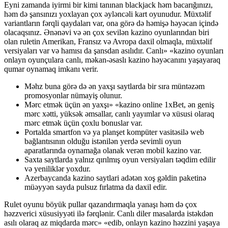
Eyni zamanda iyirmi bir kimi tanınan blackjack həm bacarığınızı,
həm də şansınızı yoxlayan çox əyləncəli kart oyunudur. Müxtəlif
variantların fərqli qaydaları var, ona görə də həmişə həyəcan içində
olacaqsınız. Ənənəvi və ən çox sevilən kazino oyunlarından biri
olan ruletin Amerikan, Fransız və Avropa daxil olmaqla, müxtəlif
versiyaları var və hamısı da şansdan asılıdır. Canlı» «kazino oyunları
onlayn oyunçulara canlı, məkan-əsaslı kazino həyəcanını yaşayaraq
qumar oynamaq imkanı verir.
Məhz buna görə də ən yaxşı saytlarda bir sıra müntəzəm
promosyonlar nümayiş olunur.
Mərc etmək üçün ən yaxşı» «kazino online 1xBet, ən geniş
mərc xətti, yüksək əmsallar, canlı yayımlar və xüsusi olaraq
mərc etmək üçün çoxlu bonuslar var.
Portalda smartfon və ya planşet kompüter vasitəsilə web
bağlantısının olduğu istənilən yerdə sevimli oyun
aparatlarında oynamağa olanak verən mobil kazino var.
Saxta saytlarda yalnız qırılmış oyun versiyaları təqdim edilir
və yeniliklər yoxdur.
Azerbaycanda kazino saytlari adətən xoş gəldin paketinə
müəyyən sayda pulsuz fırlatma da daxil edir.
Rulet oyunu böyük pullar qazandırmaqla yanaşı həm də çox
həzzverici xüsusiyyəti ilə fərqlənir. Canlı diler masalarda istəkdən
asılı olaraq az miqdarda mərc» «edib, onlayn kazino həzzini yaşaya