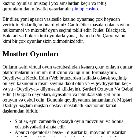
kazino oyunları müstəqil yoxlamalardan keçir və təftiş
qurumlarından müvafiq qərarlar alır
pin up casino
.
Bir diler, yəni aparıcı vasitəsilə kazino oynamaq çox həyacan
vericidir. Sizlər üçün önərdiyimiz Canlı Diler masaları olan saytlar
mükəmməl və müxtəlif oyun seçimi təklif edir. Rulet, Blackjack,
Bakkart və Poker kimi oyunlarla yanaşı həm də Pul Çarxı və bu
kimi bir çox oyunlar sizin xidmətinizdədir.
Mostbet Oyunları
Onların təsiri virtual oyun təcrübəsindən kənara çıxır, onlayn qumar
platformalarının ümumi nüfuzunu və uğurunu formalaşdırır.
Qeydiyyata Keçid Edin (Veb brauzerdən istifadə edərək seçilmiş
onlayn kazinonun rəsmi saytına daxil olun və «Qeydiyyatdan keç»
və ya «Qeydiyyat» düyməsini klikləyin). Şərtləri Oxuyun Və Qəbul
Edin (Diqqətlə qaydaları, siyasətləri və təhlükəsizlik şərtlərini
oxuyun və qəbul edin. Bununla qeydiyyatınız tamamlanır). Müştəri
Dəstəyi Sağlam müştəri dəstəyi məsləhətli kazinonun təməl
daşlarından biridir.
Slotlar, eyni zamanda çoxsaylı oyun mövzuları və bonus
xüsusiyyətlərini əhatə edir.
Aparıcı operatorlar başa» «düşürlər ki, mövcud müştərilər