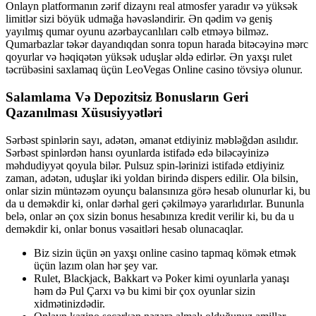
Onlayn platformanın zərif dizaynı real atmosfer yaradır və yüksək
limitlər sizi böyük udmağa həvəsləndirir. Ən qədim və geniş
yayılmış qumar oyunu azərbaycanlıları cəlb etməyə bilməz.
Qumarbazlar təkər dayandıqdan sonra topun harada bitəcəyinə mərc
qoyurlar və həqiqətən yüksək uduşlar əldə edirlər. Ən yaxşı rulet
təcrübəsini saxlamaq üçün LeoVegas Online casino tövsiyə olunur.
Salamlama Və Depozitsiz Bonusların Geri
Qazanılması Xüsusiyyətləri
Sərbəst spinlərin sayı, adətən, əmanət etdiyiniz məbləğdən asılıdır.
Sərbəst spinlərdən hansı oyunlarda istifadə edə biləcəyinizə
məhdudiyyət qoyula bilər. Pulsuz spin-lərinizi istifadə etdiyiniz
zaman, adətən, uduşlar iki yoldan birində dispers edilir. Ola bilsin,
onlar sizin müntəzəm oyunçu balansınıza görə hesab olunurlar ki, bu
da u deməkdir ki, onlar dərhal geri çəkilməyə yararlıdırlar. Bununla
belə, onlar ən çox sizin bonus hesabınıza kredit verilir ki, bu da u
deməkdir ki, onlar bonus vəsaitləri hesab olunacaqlar.
Biz sizin üçün ən yaxşı online casino tapmaq kömək etmək
üçün lazım olan hər şey var.
Rulet, Blackjack, Bakkart və Poker kimi oyunlarla yanaşı
həm də Pul Çarxı və bu kimi bir çox oyunlar sizin
xidmətinizdədir.