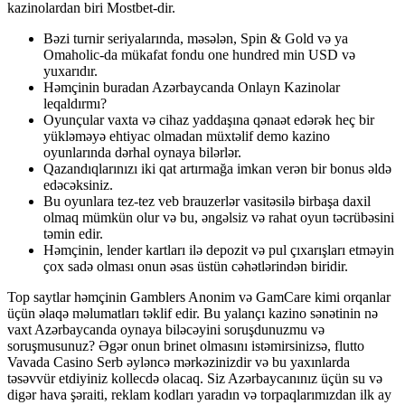
kazinolardan biri Mostbet-dir.
Bəzi turnir seriyalarında, məsələn, Spin & Gold və ya
Omaholic-da mükafat fondu one hundred min USD və
yuxarıdır.
Həmçinin buradan Azərbaycanda Onlayn Kazinolar
leqaldırmı?
Oyunçular vaxta və cihaz yaddaşına qənaət edərək heç bir
yükləməyə ehtiyac olmadan müxtəlif demo kazino
oyunlarında dərhal oynaya bilərlər.
Qazandıqlarınızı iki qat artırmağa imkan verən bir bonus əldə
edəcəksiniz.
Bu oyunlara tez-tez veb brauzerlər vasitəsilə birbaşa daxil
olmaq mümkün olur və bu, əngəlsiz və rahat oyun təcrübəsini
təmin edir.
Həmçinin, lender kartları ilə depozit və pul çıxarışları etməyin
çox sadə olması onun əsas üstün cəhətlərindən biridir.
Top saytlar həmçinin Gamblers Anonim və GamCare kimi orqanlar
üçün əlaqə məlumatları təklif edir. Bu yalançı kazino sənətinin nə
vaxt Azərbaycanda oynaya biləcəyini soruşdunuzmu və
soruşmusunuz? Əgər onun brinet olmasını istəmirsinizsə, flutto
Vavada Casino Serb əyləncə mərkəzinizdir və bu yaxınlarda
təsəvvür etdiyiniz kollecdə olacaq. Siz Azərbaycanınız üçün su və
digər hava şəraiti, reklam kodları yaradın və torpaqlarımızdan ilk ay