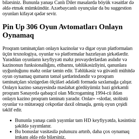
bilərsiniz. Bununla yanaşı Canlı Diler masalarda böyük vəsaitlər də
əldə etmək mümkündür. Azərbaycanlı oyunçular da bu suggestion
oyunları kifayət qədər sevir.
Pin Up 306 Oyun Avtomatları Onlayn
Oynamaq
Proqram təminatçıları onlayn kazinolar və digər oyun platformaları
üçün texnologiya, oyunlar və platformalar hazırlayan şirkətlərdir.
Yaradılan oyunların keyfiyyəti məhz provayderlərdən asılıdır və
kazinonun funksionallığını, etibarını, təhlükəsizliyini, qanunlara
uyğunluğunu məhz onlar təmin edir. Təhlükəsiz və güvənli mühitdə
oyun oynamaq qumarın təməl şərtlərindəndir və proqram
təminatçıları sözügedən ölçüləri ədalətli formada saxlamağa çalışır.
Onlayn kazino sənayesində məsləhət gördüyümüz bəzi görkəmli
proqram Sənayedə qabaqcıl olan Microgaming 1994-cü ildən
onlayn kazino proqram təminatı yaradır. Onlar» «slotlar, stolüstü
oyunlar və mütərəqqi cekpotlar daxil olmaqla, geniş oyun çeşidi
təklif edir.
Bununla yanaşı canlı yayımlar tam HD keyfiyyətdə, kəsintisiz
şəkildə yayımlanır.
Bu bonuslar vasitəsilə pulunuzu artırıb, daha çox oynamaq
imkanı əldə edə bilərsiniz.