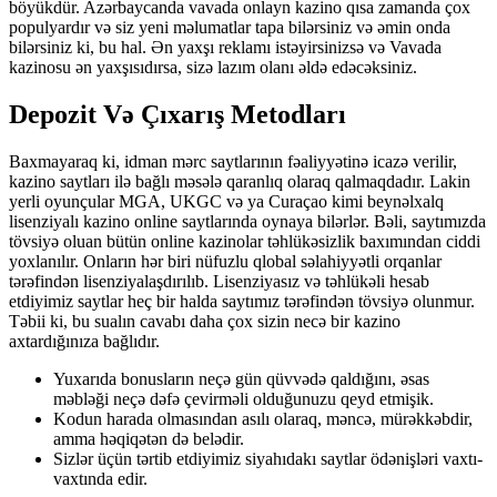
böyükdür. Azərbaycanda vavada onlayn kazino qısa zamanda çox
populyardır və siz yeni məlumatlar tapa bilərsiniz və əmin onda
bilərsiniz ki, bu hal. Ən yaxşı reklamı istəyirsinizsə və Vavada
kazinosu ən yaxşısıdırsa, sizə lazım olanı əldə edəcəksiniz.
Depozit Və Çıxarış Metodları
Baxmayaraq ki, idman mərc saytlarının fəaliyyətinə icazə verilir,
kazino saytları ilə bağlı məsələ qaranlıq olaraq qalmaqdadır. Lakin
yerli oyunçular MGA, UKGC və ya Curaçao kimi beynəlxalq
lisenziyalı kazino online saytlarında oynaya bilərlər. Bəli, saytımızda
tövsiyə oluan bütün online kazinolar təhlükəsizlik baxımından ciddi
yoxlanılır. Onların hər biri nüfuzlu qlobal səlahiyyətli orqanlar
tərəfindən lisenziyalaşdırılıb. Lisenziyasız və təhlükəli hesab
etdiyimiz saytlar heç bir halda saytımız tərəfindən tövsiyə olunmur.
Təbii ki, bu sualın cavabı daha çox sizin necə bir kazino
axtardığınıza bağlıdır.
Yuxarıda bonusların neçə gün qüvvədə qaldığını, əsas
məbləği neçə dəfə çevirməli olduğunuzu qeyd etmişik.
Kodun harada olmasından asılı olaraq, məncə, mürəkkəbdir,
amma həqiqətən də belədir.
Sizlər üçün tərtib etdiyimiz siyahıdakı saytlar ödənişləri vaxtı-
vaxtında edir.