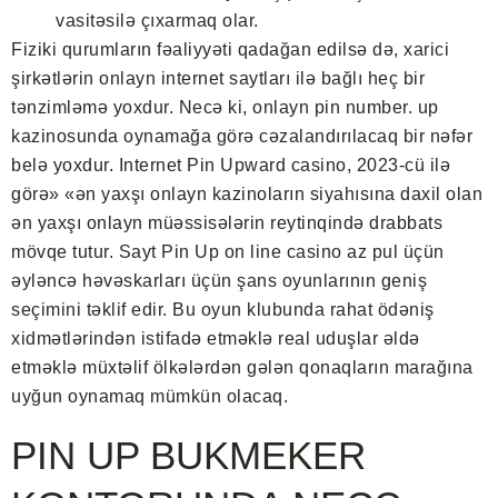
vasitəsilə çıxarmaq olar.
Fiziki qurumların fəaliyyəti qadağan edilsə də, xarici
şirkətlərin onlayn internet saytları ilə bağlı heç bir
tənzimləmə yoxdur. Necə ki, onlayn pin number. up
kazinosunda oynamağa görə cəzalandırılacaq bir nəfər
belə yoxdur. Internet Pin Upward casino, 2023-cü ilə
görə» «ən yaxşı onlayn kazinoların siyahısına daxil olan
ən yaxşı onlayn müəssisələrin reytinqində drabbats
mövqe tutur. Sayt Pin Up on line casino az pul üçün
əyləncə həvəskarları üçün şans oyunlarının geniş
seçimini təklif edir. Bu oyun klubunda rahat ödəniş
xidmətlərindən istifadə etməklə real uduşlar əldə
etməklə müxtəlif ölkələrdən gələn qonaqların marağına
uyğun oynamaq mümkün olacaq.
PIN UP BUKMEKER