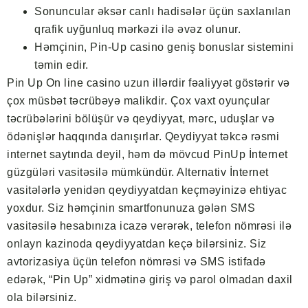
Sonuncular əksər canlı hadisələr üçün saxlanılan
qrafik uyğunluq mərkəzi ilə əvəz olunur.
Həmçinin, Pin-Up casino geniş bonuslar sistemini
təmin edir.
Pin Up On line casino uzun illərdir fəaliyyət göstərir və
çox müsbət təcrübəyə malikdir. Çox vaxt oyunçular
təcrübələrini bölüşür və qeydiyyat, mərc, uduşlar və
ödənişlər haqqında danışırlar. Qeydiyyat təkcə rəsmi
internet saytında deyil, həm də mövcud PinUp İnternet
güzgüləri vasitəsilə mümkündür. Alternativ İnternet
vasitələrlə yenidən qeydiyyatdan keçməyinizə ehtiyac
yoxdur. Siz həmçinin smartfonunuza gələn SMS
vasitəsilə hesabınıza icazə verərək, telefon nömrəsi ilə
onlayn kazinoda qeydiyyatdan keçə bilərsiniz. Siz
avtorizasiya üçün telefon nömrəsi və SMS istifadə
edərək, “Pin Up” xidmətinə giriş və parol olmadan daxil
ola bilərsiniz.