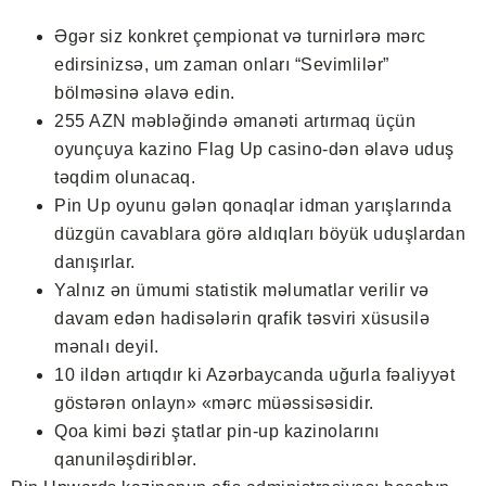
Əgər siz konkret çempionat və turnirlərə mərc
edirsinizsə, um zaman onları “Sevimlilər”
bölməsinə əlavə edin.
255 AZN məbləğində əmanəti artırmaq üçün
oyunçuya kazino Flag Up casino-dən əlavə uduş
təqdim olunacaq.
Pin Up oyunu gələn qonaqlar idman yarışlarında
düzgün cavablara görə aldıqları böyük uduşlardan
danışırlar.
Yalnız ən ümumi statistik məlumatlar verilir və
davam edən hadisələrin qrafik təsviri xüsusilə
mənalı deyil.
10 ildən artıqdır ki Azərbaycanda uğurla fəaliyyət
göstərən onlayn» «mərc müəssisəsidir.
Qoa kimi bəzi ştatlar pin-up kazinolarını
qanuniləşdiriblər.