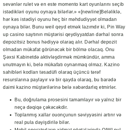
sevənlər rulet və en este momento kart oyunlarını seçib
istədikləri oyunu oynaya bilərlər.» «[newline]Beləliklə,
hər kəs istədiyi oyunu heç bir məhdudiyyət olmadan
oynaya bilər. Bunu weil qeyd etmək lazımdır ki, Pin Way
up casino saytının müştərisi qeydiyyatdan dərhal sonra
depozitsiz bonus hədiyyə olaraq alır. Dərhal depozit
olmadan mükafat görünəcək bir bölmə olacaq. Onu
Şəxsi Kabinetdə aktivləşdirmək mümkündür, amma
unutmayın ki, belə mükafatı oynanmaq olmaz. Kazino
sahibləri kodları təsadüfi olaraq üçüncü tərəf
resurslarına paylayır və bir qayda olaraq, bu barədə
daimi kazino müştərilərinə belə xəbərdarlıq etmirlər.
Bu, doğrulama prosesini tamamlayır və yalnız bir
neçə dəqiqə çəkəcəkdir.
Toplanmış xallar ouonçunun səviyyəsini artırır və
real pula dəyişdirilə bilər.
Mobil operatorların xidmət nöqtələrində QIWI pul