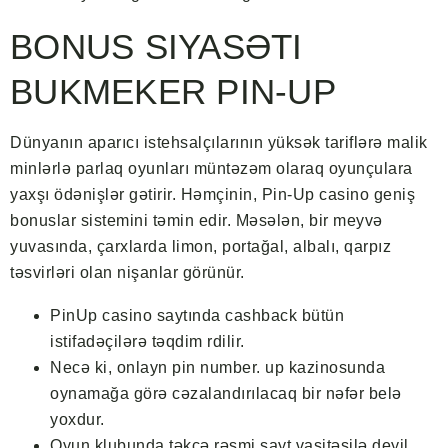
BONUS SIYASƏTI
BUKMEKER PIN-UP
Dünyanın aparıcı istehsalçılarının yüksək tariflərə malik
minlərlə parlaq oyunları müntəzəm olaraq oyunçulara
yaxşı ödənişlər gətirir. Həmçinin, Pin-Up casino geniş
bonuslar sistemini təmin edir. Məsələn, bir meyvə
yuvasında, çarxlarda limon, portağal, albalı, qarpız
təsvirləri olan nişanlar görünür.
PinUp casino saytında cashback bütün
istifadəçilərə təqdim rdilir.
Necə ki, onlayn pin number. up kazinosunda
oynamağa görə cəzalandırılacaq bir nəfər belə
yoxdur.
Oyun klubunda təkcə rəsmi sayt vasitəsilə deyil,