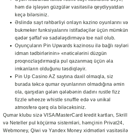
həm də işləyən güzgülər vasitəsilə qeydiyyatdan
keçə bilərsiniz.
Əslində sayt rəhbərliyi onlayn kazino oyunlarını və
bukmeker funksiyalarını istifadəçilər üçün mümkün
qədər şəffaf və sadələşdirməyə toe nail olub.
Oyunçuların Pin Upwards kazinosu ilə bağlı rəyləri
idman tədbirlərinin» «nəticələrini düzgün
proqnozlaşdırmaqla pul qazanmaq üçün əla
imkanların olduğunu təsdiqləyir.
Pin Up Casino AZ saytına daxil olmaqla, siz
burada təkcə qumar oyunlarının olmadığına əmin
ola, qarşıdan gələn qələbənin dadını rustle fizz
fizzle wheeze whistle snuffle edə və unikal
atmosferə qərq ola biləcəksiniz.
Qumar klubu sizə VISA/MasterCard kredit kartları, Skrill
və Neteller pul köçürmə sistemləri, həmçinin Privat24,
Webmoney, Qiwi və Yandex Money xidmətləri vasitəsilə