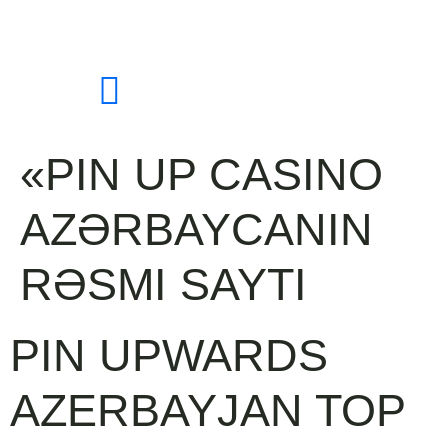
«PIN UP CASINO ️
AZƏRBAYCANIN
RƏSMI SAYTI
PIN UPWARDS
AZERBAYJAN TOP