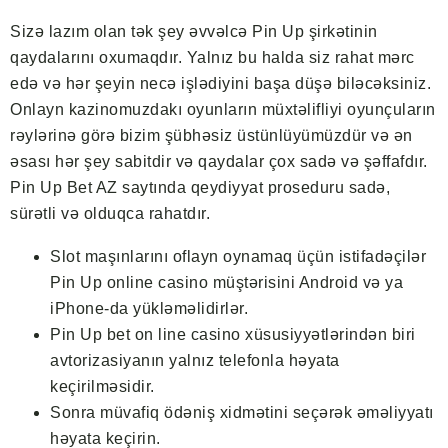
Sizə lazım olan tək şey əvvəlcə Pin Up şirkətinin
qaydalarını oxumaqdır. Yalnız bu halda siz rahat mərc
edə və hər şeyin necə işlədiyini başa düşə biləcəksiniz.
Onlayn kazinomuzdakı oyunların müxtəlifliyi oyunçuların
rəylərinə görə bizim şübhəsiz üstünlüyümüzdür və ən
əsası hər şey sabitdir və qaydalar çox sadə və şəffafdır.
Pin Up Bet AZ saytında qeydiyyat proseduru sadə,
sürətli və olduqca rahatdır.
Slot maşınlarını oflayn oynamaq üçün istifadəçilər
Pin Up online casino müştərisini Android və ya
iPhone-da yükləməlidirlər.
Pin Up bet on line casino xüsusiyyətlərindən biri
avtorizasiyanın yalnız telefonla həyata
keçirilməsidir.
Sonra müvafiq ödəniş xidmətini seçərək əməliyyatı
həyata keçirin.