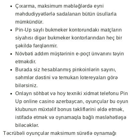
Çıxarma, maksimum məbləğlərdə eyni
məhdudiyyətlərlə sadalanan bütün üsullarla
mümkündür.
Pin-Up saylı bukmeker kontorundakı matçların
siyahısı digər bukmeker kontorlarından heç bir
şəkildə fərqlənmir.
Növbəti addım müştərinin e-poçt ünvanını təyin
etməkdir.
Burada siz hesablanmış pinkoinlərin sayını,
səhmlər dəstini və temukan lotereyaları görə
bilərsiniz.
Onlayn söhbət və hoy texniki xidmət telefonu Pin
Up online casino azerbaycan, oyunçular bu oyun
klubunun müxtəlif bonus təkliflərini əldə etmək,
istifadə etmək və oynamaqla bağlı məsləhətləşə
biləcəklər.
Təcrübəli oyunçular maksimum sürətlə oynamağı