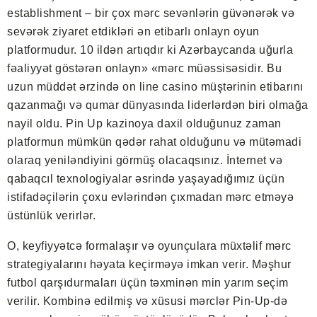
establishment – bir çox mərc sevənlərin güvənərək və
sevərək ziyaret etdikləri ən etibarlı onlayn oyun
platformudur. 10 ildən artıqdır ki Azərbaycanda uğurla
fəaliyyət göstərən onlayn» «mərc müəssisəsidir. Bu
uzun müddət ərzində on line casino müştərinin etibarını
qazanmağı və qumar dünyasında liderlərdən biri olmağa
nayil oldu. Pin Up kazinoya daxil olduğunuz zaman
platformun mümkün qədər rahat olduğunu və mütəmadi
olaraq yeniləndiyini görmüş olacaqsınız. İnternet və
qabaqcıl texnologiyalar əsrində yaşayadığımız üçün
istifadəçilərin çoxu evlərindən çıxmadan mərc etməyə
üstünlük verirlər.
O, keyfiyyətcə formalaşır və oyunçulara müxtəlif mərc
strategiyalarını həyata keçirməyə imkan verir. Məşhur
futbol qarşıdurmaları üçün təxminən min yarım seçim
verilir. Kombinə edilmiş və xüsusi mərclər Pin-Up-də