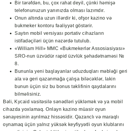
Bir tərəfdən, bu, çox rahat deyil, çünki həmişə
telefonunuzun yanınızda olması lazımdır.
Onun altında uzun illərdir ki, ofşor kazino və
bukmeker kontoru fəaliyyət göstərir.
Saytın mobil versiyası portativ cihazların
istifadəçiləri üçün nəzərdə tutulub.
«William Hill» MMC «Bukmekerlər Assosiasiyası»
SRO-nun üzvüdür rapid üzvlük şəhadətnaməsi №
8.
Bununla yeni başlayanlar uduzduqları məbləği geri
ala və geri qazanmağa çalışa biləcəklər, lakin
bunun üçün siz bu bonus təklifinin qaydalarını
bilməlisiniz.
Bəli, Kycaid vasitəsilə sənədləri yükləmək və ya mobil
cihazda yoxlamaq. Onlayn kazino müasir oyun
sənayesinin ayrılmaz hissəsidir. Qazanclı və maraqlı
oynamaq üçün yalnız yüksək keyfiyyətli oyun klublarını